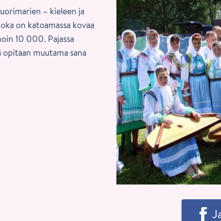
uorimarien – kieleen ja
 joka on katoamassa kovaa
 noin 10 000. Pajassa
kä opitaan muutama sana
J