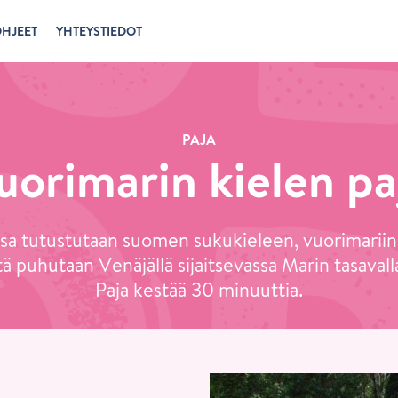
HJEET
YHTEYSTIEDOT
PAJA
uorimarin kielen pa
ssa tutustutaan suomen sukukieleen, vuorimariin.
tä puhutaan Venäjällä sijaitsevassa Marin tasavall
Paja kestää 30 minuuttia.