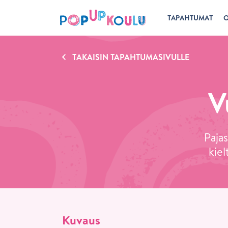
TAPAHTUMAT
O
TAKAISIN TAPAHTUMASIVULLE
V
Paja
kiel
Kuvaus