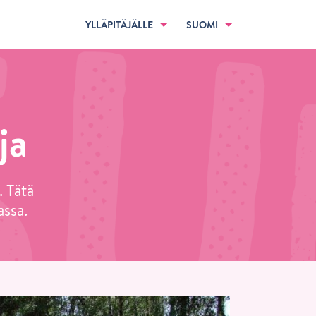
YLLÄPITÄJÄLLE
SUOMI
ja
 Tätä
assa.