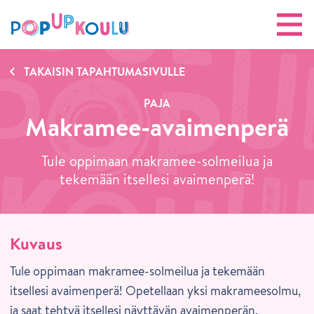
TAKAISIN TAPAHTUMASIVULLE
PAJA
Makramee-avaimenperä
Tule oppimaan makramee-solmeilua ja
tekemään itsellesi avaimenperä!
Kuvaus
Tule oppimaan makramee-solmeilua ja tekemään
itsellesi avaimenperä! Opetellaan yksi makrameesolmu,
ja saat tehtyä itsellesi näyttävän avaimenperän.