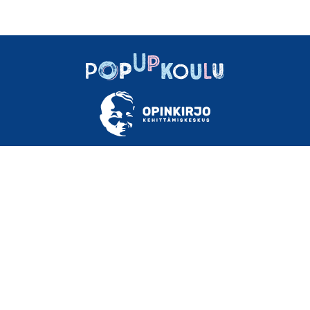
TIETOA
OHJEET
MATERIAALEJA
USEIN KYSYTTYÄ
YHTEYSTIEDOT
KÄYTTÖEHDOT