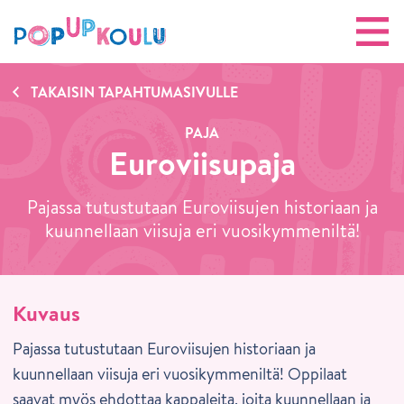
TAKAISIN TAPAHTUMASIVULLE
PAJA
Euroviisupaja
Pajassa tutustutaan Euroviisujen historiaan ja
kuunnellaan viisuja eri vuosikymmeniltä!
Kuvaus
Pajassa tutustutaan Euroviisujen historiaan ja
kuunnellaan viisuja eri vuosikymmeniltä! Oppilaat
saavat myös ehdottaa kappaleita, joita kuunnellaan ja