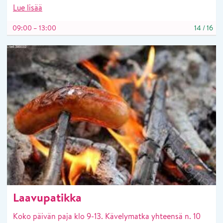
Lue lisää
09:00 – 13:00
14
/
16
Laavupatikka
Koko päivän paja klo 9-13. Kävelymatka yhteensä n. 10