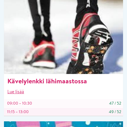
Kävelylenkki lähimaastossa
Lue lisää
09:00 – 10:30
47
/
52
11:15 – 13:00
49
/
52