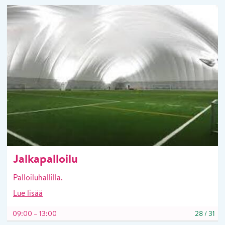
Jalkapalloilu
Palloiluhallilla.
Lue lisää
09:00 – 13:00
28
/
31