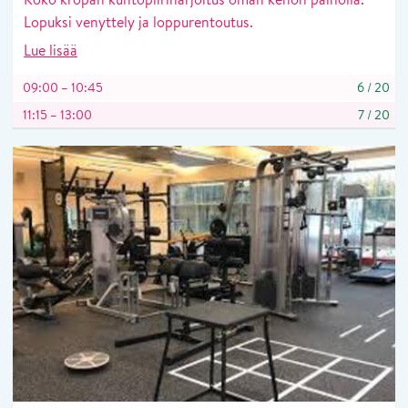
Lopuksi venyttely ja loppurentoutus.
Lue lisää
09:00 – 10:45
6
/
20
11:15 – 13:00
7
/
20