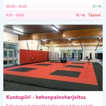
09:00 – 10:45
12
/
16
Täynnä
11:15 – 13:00
16
/
16
Kuntopiiri - kehonpainoharjoitus
Koko kropan kuntopiiriharjoitus oman kehon painolla.