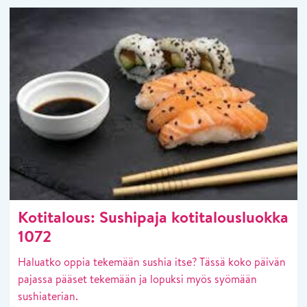
Kotitalous: Sushipaja kotitalousluokka
1072
Haluatko oppia tekemään sushia itse? Tässä koko päivän
pajassa pääset tekemään ja lopuksi myös syömään
sushiaterian.