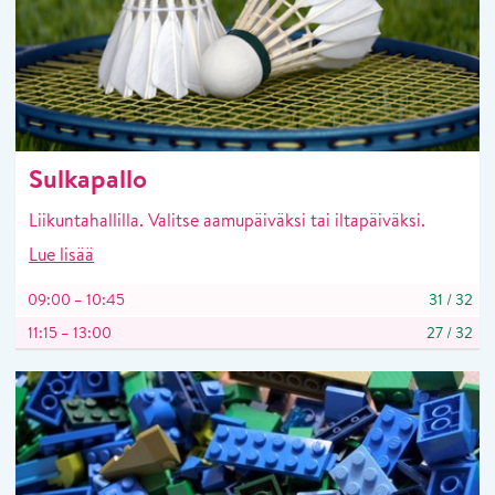
Sulkapallo
Liikuntahallilla. Valitse aamupäiväksi tai iltapäiväksi.
Lue lisää
09:00 – 10:45
31
/
32
11:15 – 13:00
27
/
32