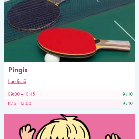
Pingis
Lue lisää
09:00 – 10:45
9
/
10
11:15 – 13:00
9
/
10