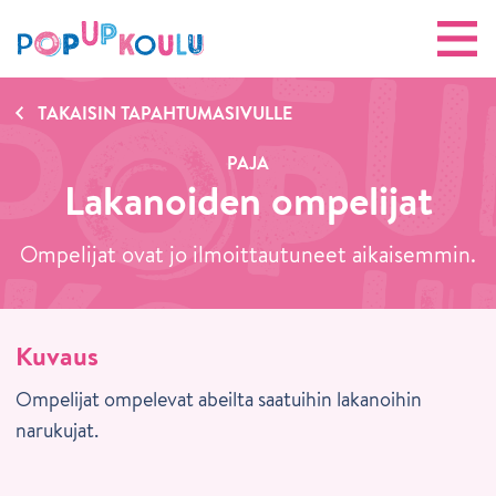
TAKAISIN TAPAHTUMASIVULLE
PAJA
Lakanoiden ompelijat
Ompelijat ovat jo ilmoittautuneet aikaisemmin.
Kuvaus
Ompelijat ompelevat abeilta saatuihin lakanoihin
narukujat.