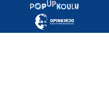
TIETOA
OHJEET
MATERIAALEJA
USEIN KYSYTTYÄ
YHTEYSTIEDOT
KÄYTTÖEHDOT
TIETOSUOJASELOSTE
SAAVUTETTAVUUSSELOSTE