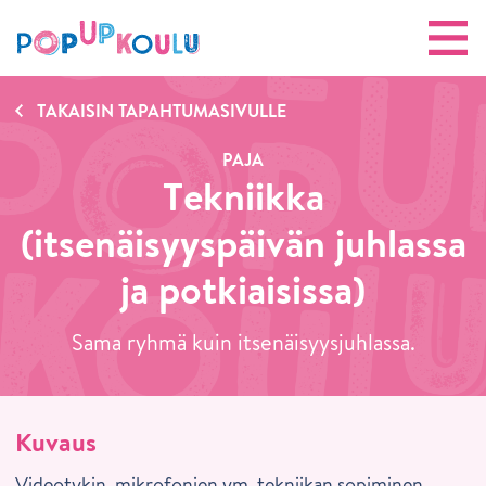
TAKAISIN TAPAHTUMASIVULLE
PAJA
Tekniikka
(itsenäisyyspäivän juhlassa
ja potkiaisissa)
Sama ryhmä kuin itsenäisyysjuhlassa.
Kuvaus
Videotykin, mikrofonien ym. tekniikan sopiminen