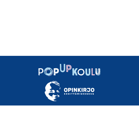
TIETOA
OHJEET
MATERIAALEJA