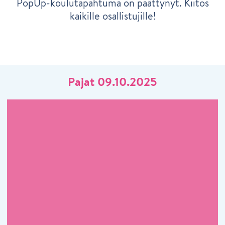
PopUp-koulutapahtuma on päättynyt. Kiitos
kaikille osallistujille!
Pajat 09.10.2025