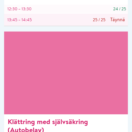
12:30 – 13:30
24
/
25
Täynnä
13:45 – 14:45
25
/
25
Klättring med självsäkring
(Autobelay)