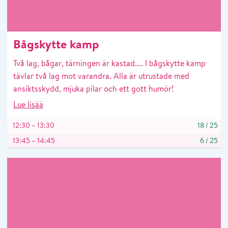
Bågskytte kamp
Två lag, bågar, tärningen är kastad.... I bågskytte kamp
tävlar två lag mot varandra. Alla är utrustade med
ansiktsskydd, mjuka pilar och ett gott humör!
Lue lisää
12:30 – 13:30
18
/
25
13:45 – 14:45
6
/
25