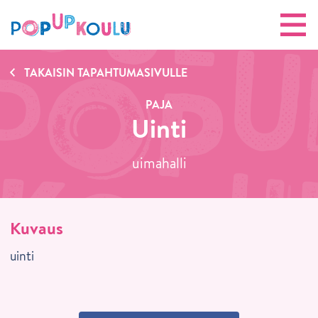
TAKAISIN TAPAHTUMASIVULLE
PAJA
Uinti
uimahalli
Kuvaus
uinti