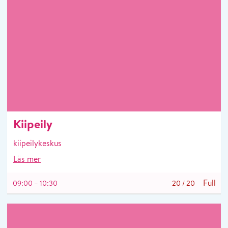
Kiipeily
kiipeilykeskus
Läs mer
Full
09:00 – 10:30
20
/
20