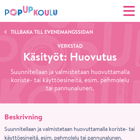
TILLBAKA TILL EVENEMANGSSIDAN
VERKSTAD
Käsityöt: Huovutus
Suunnitellaan ja valmistetaan huovuttamalla
koriste- tai käyttöesineitä, esim. pehmolelu
tai pannunalunen.
Beskrivning
Suunnitellaan ja valmistetaan huovuttamalla koriste- tai
käyttöesineitä, esim. pehmolelu tai pannunalunen.