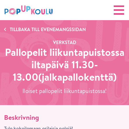
TILLBAKA TILL EVENEMANGSSIDAN
VERKSTAD
Pallopelit liikuntapuistossa
iltapäivä 11.30-
13.00(jalkapallokenttä)
Iloiset pallopelit liikuntapuistossa!
Beskrivning
Tule kokeilemaan erilaisia pelejä!