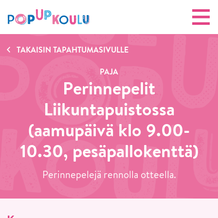
TAKAISIN TAPAHTUMASIVULLE
PAJA
Perinnepelit
Liikuntapuistossa
(aamupäivä klo 9.00-
10.30, pesäpallokenttä)
Perinnepelejä rennolla otteella.