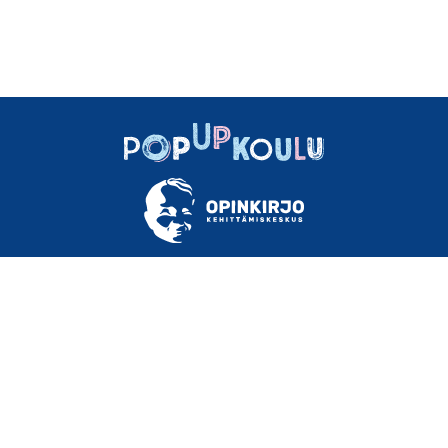
TIETOA
OHJEET
MATERIAALEJA
USEIN KYSYTTYÄ
YHTEYSTIEDOT