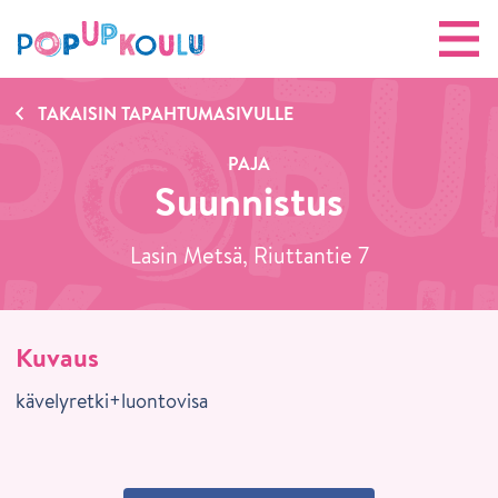
TAKAISIN TAPAHTUMASIVULLE
PAJA
Suunnistus
Lasin Metsä, Riuttantie 7
Kuvaus
kävelyretki+luontovisa