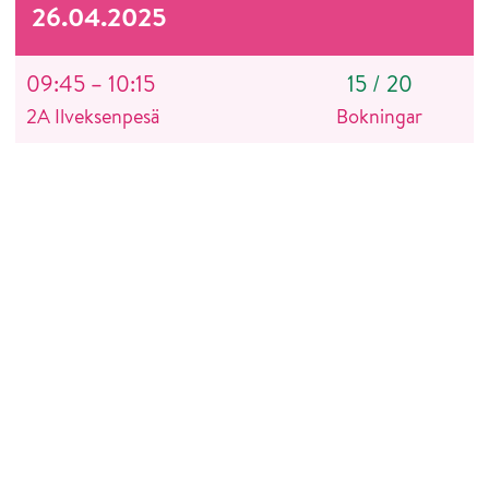
26.04.2025
09:45 – 10:15
15
/
20
2A Ilveksenpesä
Bokningar