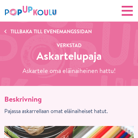
TILLBAKA TILL EVENEMANGSSIDAN
VERKSTAD
Askartelupaja
Askartele oma eläinaiheinen hattu!
Beskrivning
Pajassa askarrellaan omat eläinaiheiset hatut.