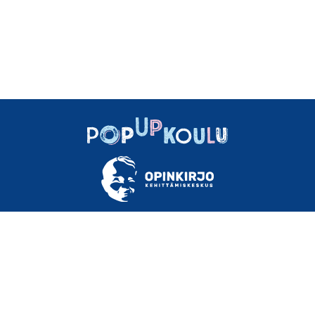
TIETOA
OHJEET
MATERIAALEJA
USEIN KYSYTTYÄ