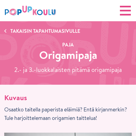
TAKAISIN TAPAHTUMASIVULLE
PAJA
Origamipaja
2.- ja 3.-luokkalaisten pitämä origamipaja
Kuvaus
Osaatko taitella paperista eläimiä? Entä kirjanmerkin?
Tule harjoittelemaan origamien taittelua!