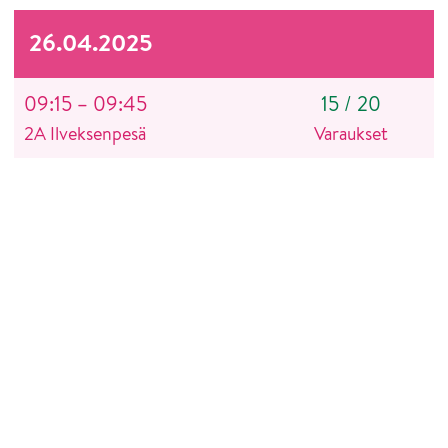
26.04.2025
09:15 – 09:45
15
/
20
2A Ilveksenpesä
Varaukset