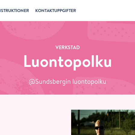
NSTRUKTIONER
KONTAKTUPPGIFTER
VERKSTAD
Luontopolku
@Sundsbergin luontopolku