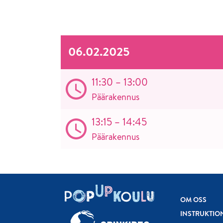
06.02.2025
11:30 – 13:00
Päärakennus
13:15 – 14:45
Päärakennus
OM OSS
INSTRUKTIO