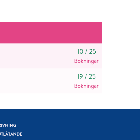
10
/
25
Bokningar
19
/
25
Bokningar
RIVNING
UTLÅTANDE