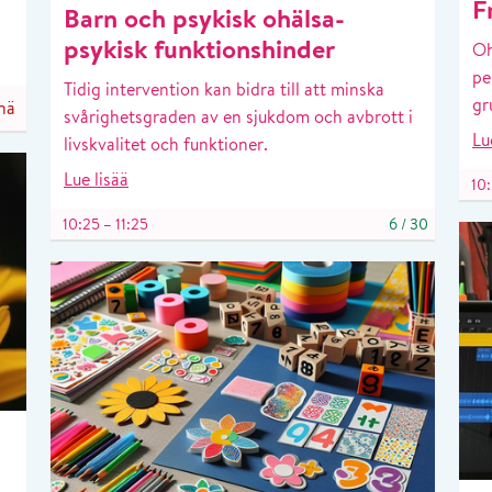
F
Barn och psykisk ohälsa-
psykisk funktionshinder
Oh
pe
Tidig intervention kan bidra till att minska
gr
nä
svårighetsgraden av en sjukdom och avbrott i
Lu
livskvalitet och funktioner.
Lue lisää
10:
10:25 – 11:25
6
/
30