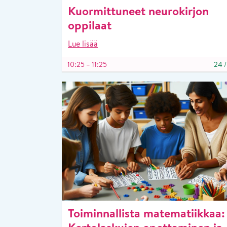
Kuormittuneet neurokirjon
oppilaat
Lue lisää
10:25 – 11:25
24
Toiminnallista matematiikkaa: