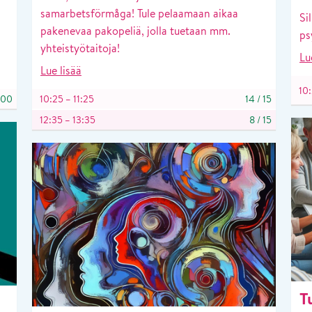
samarbetsförmåga! Tule pelaamaan aikaa
Si
pakenevaa pakopeliä, jolla tuetaan mm.
ps
yhteistyötaitoja!
Lu
Lue lisää
10:
600
10:25 – 11:25
14
/
15
12:35 – 13:35
8
/
15
T