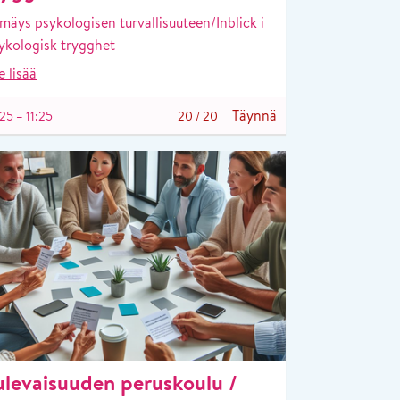
lmäys psykologisen turvallisuuteen/Inblick i
ykologisk trygghet
e lisää
Täynnä
25 – 11:25
20
/
20
ulevaisuuden peruskoulu /