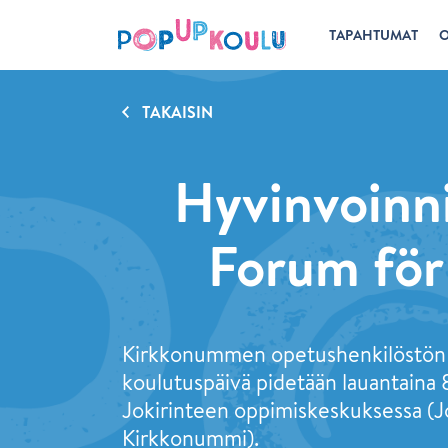
TAPAHTUMAT
O
TAKAISIN
Hyvinvoinni
Forum för
Kirkkonummen opetushenkilöstön
koulutuspäivä pidetään lauantaina 
Jokirinteen oppimiskeskuksessa (J
Kirkkonummi).