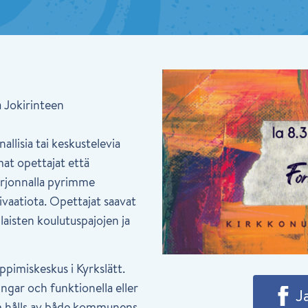
 Jokirinteen
allisia tai keskustelevia
mat opettajat että
tarjonnalla pyrimme
vaatiota. Opettajat saavat
laisten koulutuspajojen ja
ppimiskeskus i Kyrkslätt.
ngar och funktionella eller
J
m hålls av både kommunens