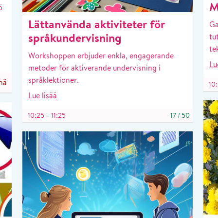
M
ö
Lättanvända aktiviteter för
Ga
språkundervisning
tu
te
Workshoppen erbjuder enkla, engagerande
Lu
metoder för aktiverande undervisning i
språklektioner.
nä
10:
Lue lisää
10:25 – 11:25
17
/
50