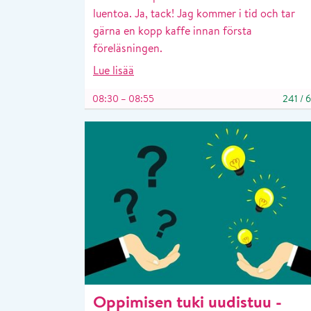
luentoa. Ja, tack! Jag kommer i tid och tar
gärna en kopp kaffe innan första
föreläsningen.
Lue lisää
08:30 – 08:55
241
/
Oppimisen tuki uudistuu -