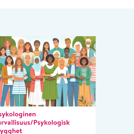
sykologinen
urvallisuus/Psykologisk
rygghet