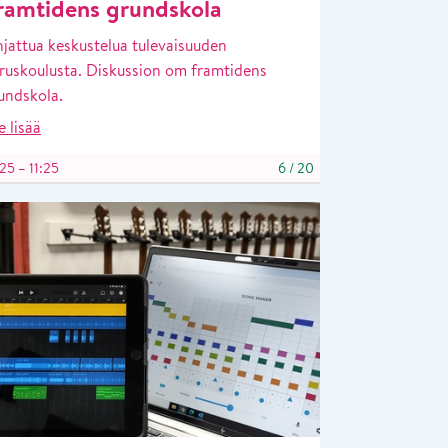
ramtidens grundskola
jattua keskustelua tulevaisuuden
ruskoulusta. Diskussion om framtidens
undskola.
e lisää
25 – 11:25
6
/
20