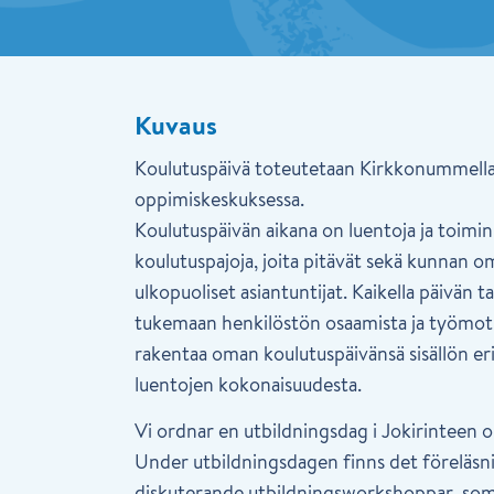
Kuvaus
Koulutuspäivä toteutetaan Kirkkonummella
oppimiskeskuksessa.
Koulutuspäivän aikana on luentoja ja toiminn
koulutuspajoja, joita pitävät sekä kunnan o
ulkopuoliset asiantuntijat. Kaikella päivän 
tukemaan henkilöstön osaamista ja työmoti
rakentaa oman koulutuspäivänsä sisällön eri
luentojen kokonaisuudesta.
Vi ordnar en utbildningsdag i Jokirinteen o
Under utbildningsdagen finns det föreläsni
diskuterande utbildningsworkshoppar, so