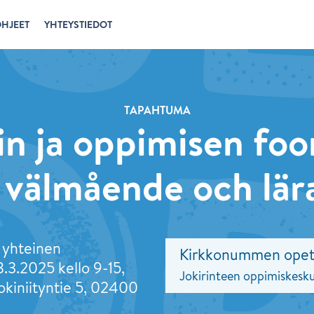
HJEET
YHTEYSTIEDOT
TAPAHTUMA
n ja oppimisen fo
 välmående och lä
 yhteinen
Kirkkonummen opet
8.3.2025 kello 9-15,
Jokirinteen oppimiskesk
okiniityntie 5, 02400