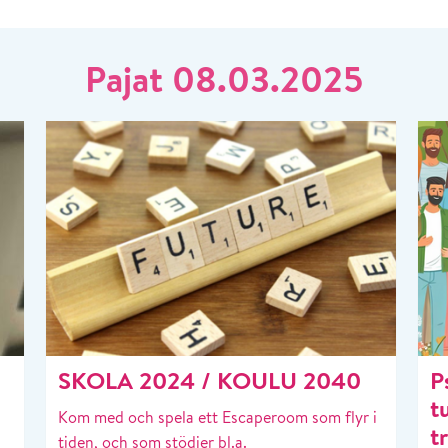
Pajat 08.03.2025
SKOLA 2024 / KOULU 2040
P
t
Kom med och spela ett Escaperoom som flyr i
t
tiden, och som stödjer bl.a.