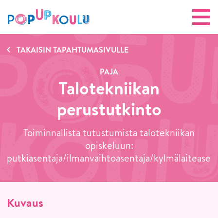
TAKAISIN TAPAHTUMASIVULLE
PAJA
Talotekniikan
perustutkinto
Toiminnallista tutustumista talotekniikan
opiskeluun:
putkiasentaja/ilmanvaihtoasentaja/kylmälaiteasen
Kuvaus