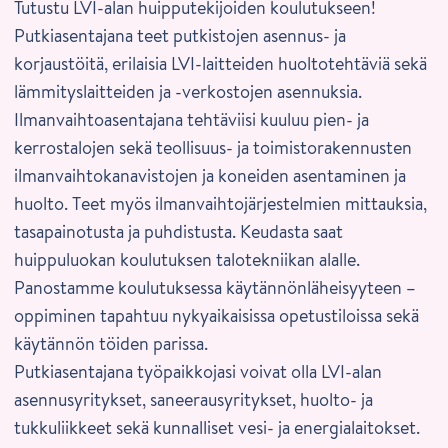
Tutustu LVI-alan huipputekijoiden koulutukseen!
Putkiasentajana teet putkistojen asennus- ja
korjaustöitä, erilaisia LVI-laitteiden huoltotehtäviä sekä
lämmityslaitteiden ja -verkostojen asennuksia.
Ilmanvaihtoasentajana tehtäviisi kuuluu pien- ja
kerrostalojen sekä teollisuus- ja toimistorakennusten
ilmanvaihtokanavistojen ja koneiden asentaminen ja
huolto. Teet myös ilmanvaihtojärjestelmien mittauksia,
tasapainotusta ja puhdistusta. Keudasta saat
huippuluokan koulutuksen talotekniikan alalle.
Panostamme koulutuksessa käytännönläheisyyteen –
oppiminen tapahtuu nykyaikaisissa opetustiloissa sekä
käytännön töiden parissa.
Putkiasentajana työpaikkojasi voivat olla LVI-alan
asennusyritykset, saneerausyritykset, huolto- ja
tukkuliikkeet sekä kunnalliset vesi- ja energialaitokset.