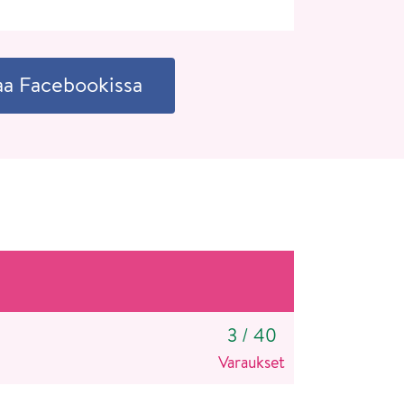
aa Facebookissa
3
/
40
Varaukset